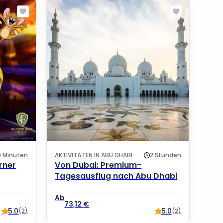
0 Minuten
AKTIVITÄTEN IN ABU DHABI
2 Stunden
arner
Von Dubai: Premium-
Tagesausflug nach Abu Dhabi
73,12
€
5.0
5.0
(2)
(2)