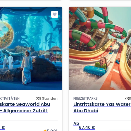
KTIVITÄTEN
8 Stunden
FREIZEITPARKS
ttskarte SeaWorld Abu
Eintrittskarte Yas Wate
– Allgemeiner Zutritt
Abu Dhabi
8
€
67,40
€