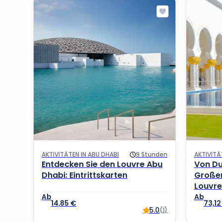
AKTIVITÄTEN IN ABU DHABI
9 Stunden
AKTIVITÄ
Entdecken Sie den Louvre Abu
Von Du
Dhabi: Eintrittskarten
Große
Louvre
14,85
€
73,1
5.0
(1)