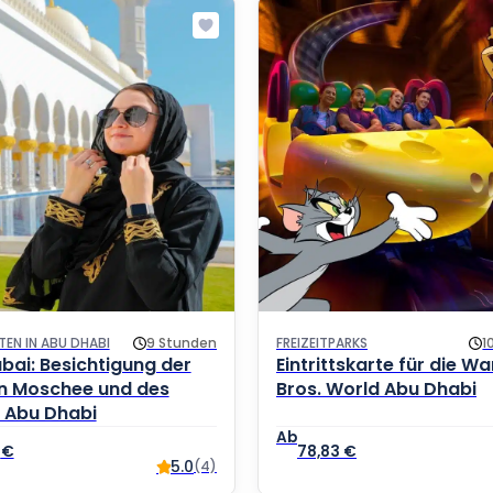
TEN IN ABU DHABI
9 Stunden
FREIZEITPARKS
1
bai: Besichtigung der
Eintrittskarte für die W
n Moschee und des
Bros. World Abu Dhabi
 Abu Dhabi
2
€
78,83
€
5.0
(4)