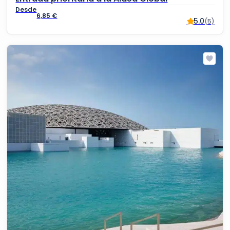
6,85
€
5.0
(5)