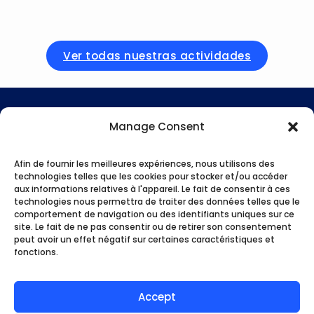
Ver todas nuestras actividades
Idioma
Manage Consent
Español
Afin de fournir les meilleures expériences, nous utilisons des
Moneda
technologies telles que les cookies pour stocker et/ou accéder
EUR
aux informations relatives à l'appareil. Le fait de consentir à ces
technologies nous permettra de traiter des données telles que le
Asistencia
comportement de navigation ou des identifiants uniques sur ce
site. Le fait de ne pas consentir ou de retirer son consentement
peut avoir un effet négatif sur certaines caractéristiques et
Ponte en contacto con
fonctions.
Información jurídica
Condiciones generales de venta
Accept
Formas de pago