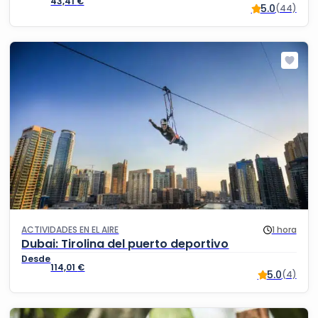
43,41
€
5.0
(44)
ACTIVIDADES EN EL AIRE
1 hora
Dubai: Tirolina del puerto deportivo
114,01
€
5.0
(4)