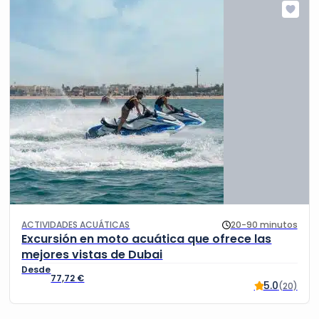
ACTIVIDADES ACUÁTICAS
20-90 minutos
Excursión en moto acuática que ofrece las
mejores vistas de Dubai
77,72
€
5.0
(20)