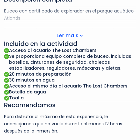
Buceo con certificado de explorador en el parque acuático
Atlantis
Explore las misteriosas ruinas de la Atlántida en la Laguna
Ler mais
Ambassador, hogar de 65.000 animales marinos. Esta
Incluido en la actividad
actividad es sólo para buceadores certificados y está
Acceso al acuario The Lost Chambers
abierta a buceadores a partir de 10 años. Descubra los
Se proporciona equipo completo de buceo, incluidas
secretos ocultos de la Atlántida en la Laguna Ambassador
botellas, cinturones de seguridad, chalecos
de Atlantis the Palm con nuestra exclusiva actividad de
estabilizadores, reguladores, máscaras y aletas.
submarinismo. Con esta experiencia, podrá bucear en
20 minutos de preparación
nuestro mayor hábitat marino de aguas abiertas,
30 minutos en agua
Acceso el mismo día al acuario The Lost Chambers
acompañado por un instructor de buceo experto. Nuestro
Botella de agua
equipo de expertos en buceo estará a su disposición para
Toalla
guiarle durante la exploración. Podrá descubrir las ruinas de
Recomendamos
la Atlántida junto a peces, rayas y tiburones de arrecife. Le
proporcionaremos todo el equipo necesario para que
Para disfrutar al máximo de esta experiencia, le
disfrute al máximo de esta experiencia única. El bono es
aconsejamos que no vuele durante al menos 12 horas
válido para todo el día de su reserva y también le dará
después de la inmersión.
acceso al acuario The Lost Chambers.