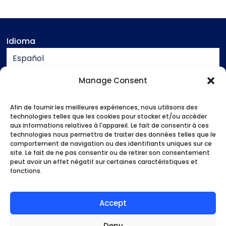
Idioma
Español
Moneda
Manage Consent
EUR
Afin de fournir les meilleures expériences, nous utilisons des
Asistencia
technologies telles que les cookies pour stocker et/ou accéder
aux informations relatives à l'appareil. Le fait de consentir à ces
Ponte en contacto con
technologies nous permettra de traiter des données telles que le
Información jurídica
comportement de navigation ou des identifiants uniques sur ce
site. Le fait de ne pas consentir ou de retirer son consentement
Condiciones generales de venta
peut avoir un effet négatif sur certaines caractéristiques et
fonctions.
Formas de pago
Inicio
Nuestras actividades
Accept
¿Quiénes somos?
Buenos planes
Deny