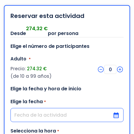
Se aceptan entradas por teléfono.
Reservar esta actividad
274,32
€
Elige el número de participantes
Cantidad
Adulto
*
Precio:
274.32 €
0
(de 10 a 99 años)
Elige la fecha y hora de inicio
Elige la fecha
*
DD barra MM barra AAAA
Selecciona la hora
*