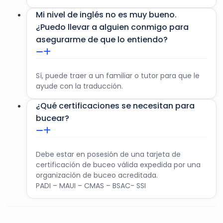
El cliente no debe volar ni ir más allá de 300 metros o
Mi nivel de inglés no es muy bueno.
1.000 pies durante al menos 12 horas después de la
¿Puedo llevar a alguien conmigo para
inmersión.
asegurarme de que lo entiendo?
Este programa no es adecuado para mujeres
embarazadas ni para personas que padezcan una
enfermedad grave, a menos que lo apruebe y prescriba
un médico.
Sí, puede traer a un familiar o tutor para que le
ayude con la traducción.
Lost Chambers se reserva el derecho de rechazar a
cualquier persona que considere no cualificada para el
¿Qué certificaciones se necesitan para
programa.
bucear?
Explorador de buceo Atlantis : Del 16 de abril al 11 de
mayo.
Lunes, miércoles, sábados y domingos – Inicio de la
Debe estar en posesión de una tarjeta de
actividad a las 8.00 horas
certificación de buceo válida expedida por una
Martes, jueves y viernes – La actividad comienza a las
organización de buceo acreditada.
9:00.
PADI – MAUI – CMAS – BSAC- SSI
Las mujeres embarazadas no pueden participar en el
programa.
Reembolso íntegro 24 horas antes de la actividad.