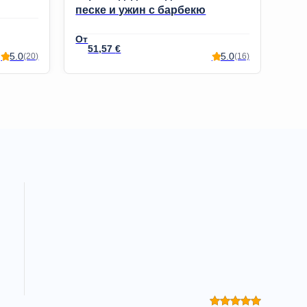
песке и ужин с барбекю
тавляла 95,11 €.
5 €.
51,57
€
1
5.0
5.0
(20)
(16)