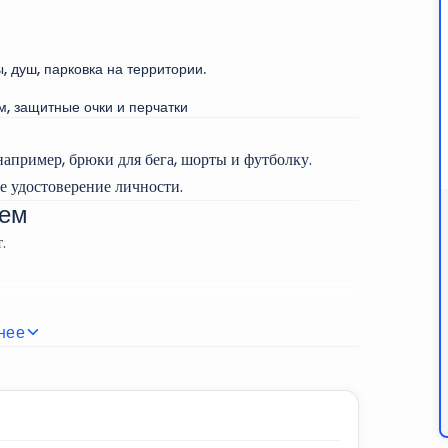
вовать в полной безопасности и испытать
го транспортного средства. Полюбуйтесь
ключения.
 душ, парковка на территории.
и исследовательских экскурсий и покорите
, защитные очки и перчатки
ли Розовая скала.
апример, брюки для бега, шорты и футболку.
ое удостоверение личности.
ием
.
удобная одежда или спортивная одежда.
нее