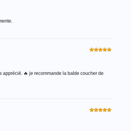
Оценка
5
из 5
amente.
Оценка
5
из 5
rès apprécié. 🔥 je recommande la balde coucher de
Оценка
5
из 5