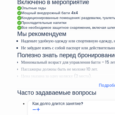
Включено в мероприятие
Во время этого тура с гидом вы сможете путешест
острые ощущения от этого быстрого и маневренно
Опытные гиды
Мощный внедорожный багги 4x4
красотой пустыни во время этого уникального при
Кондиционированные помещения: раздевалки, туалеты,
Прохладительные напитки
Выберите одну из 1-2-часовых ознакомительных ил
Все необходимое защитное снаряжение, включая шлем
Мы рекомендуем
впечатляющие дюны, такие как Большая Красная и
Наденьте удобную одежду или спортивную одежду, н
Не забудьте взять с собой паспорт или действительн
Полезно знать перед бронирован
Минимальный возраст для управления багги – 15 лет
Пассажиры должны быть не моложе 10 лет.
Цена указана за одну коляску (2 места).
Пожалуйста, обратите внимание, что рекомендуется 
Подроб
Часто задаваемые вопросы
Как долго длится занятие?