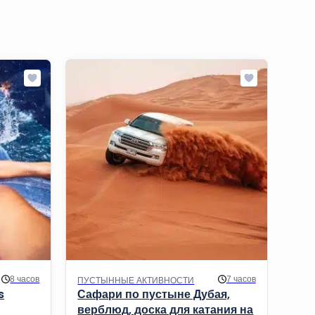
8 часов
7 часов
ПУСТЫННЫЕ АКТИВНОСТИ
ВХО
s
Сафари по пустыне Дубая,
Бил
верблюд, доска для катания на
Obs