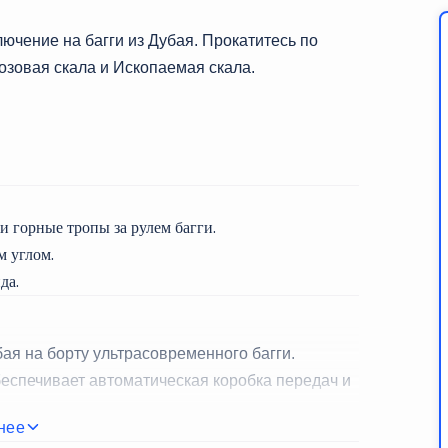
ючение на багги из Дубая. Прокатитесь по
озовая скала и Ископаемая скала.
 горные тропы за рулем багги.
м углом.
да.
ая на борту ультрасовременного багги.
беспечивает автоматическая коробка передач и
нее