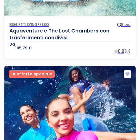
BIGLIETTI D’INGRESSO
9 ore
Aquaventure e The Lost Chambers con
trasferimenti condivisi
105,79
€
0.0
(0)
In offerta speciale