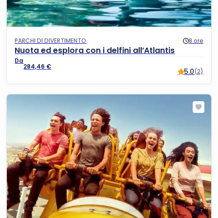
PARCHI DI DIVERTIMENTO
8 ore
Nuota ed esplora con i delfini all’Atlantis
284,46
€
5.0
(2)