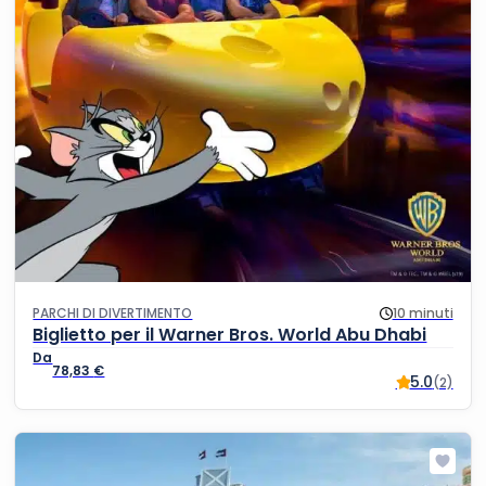
PARCHI DI DIVERTIMENTO
10 minuti
Biglietto per il Warner Bros. World Abu Dhabi
78,83
€
5.0
(2)