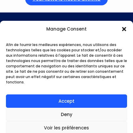
Manage Consent
Afin de fournir les meilleures expériences, nous utilisons des
technologies telles que les cookies pour stocker et/ou accéder
aux informations relatives à l'appareil. Le fait de consentir à ces
technologies nous permettra de traiter des données telles que le
comportement de navigation ou des identifiants uniques sur ce
site. Le fait de ne pas consentir ou de retirer son consentement
peut avoir un effet négatif sur certaines caractéristiques et
fonctions.
PARCHI DI DIVERTIMENTO
2 ore
Biglietto per l’acquario Lost Chambers
Accept
22,38
€
5.0
(1)
Deny
Voir les préférences