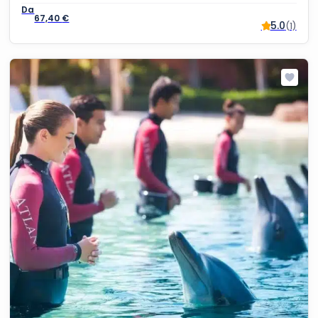
67,40
€
5.0
(1)