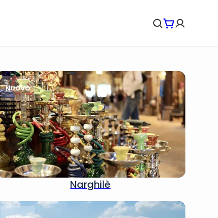
NUOVO
Narghilè