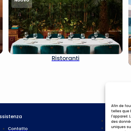
NUOVO
Ristoranti
Afin de fou
telles que 
ssistenza
l'appareil.
Casa
des donnée
uniques sur
Le nostre at
Contatto