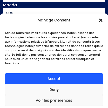
Moeda
EUR
Manage Consent
Assistência
Contacto
Afin de fournir les meilleures expériences, nous utilisons des
Informação jurídica
technologies telles que les cookies pour stocker et/ou accéder
aux informations relatives à l'appareil. Le fait de consentir à ces
Termos e condições de venda
technologies nous permettra de traiter des données telles que le
comportement de navigation ou des identifiants uniques sur ce
site. Le fait de ne pas consentir ou de retirer son consentement
Início
peut avoir un effet négatif sur certaines caractéristiques et
As nossas atividades
fonctions.
Quem és tu?
Bons planos
Accept
Minha conta
Deny
Métodos de pagamento
Voir les préférences
2020 - 2024 Bleudubai