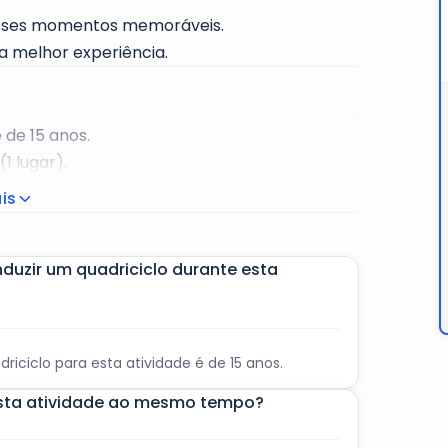
 esses momentos memoráveis.
a melhor experiência.
 de 15 anos.
1 lugar).
como calças de corrida, calções e uma t-
is
duzir um quadriciclo durante esta
iciclo para esta atividade é de 15 anos.
sta atividade ao mesmo tempo?