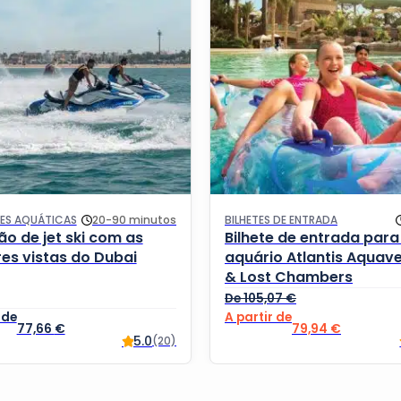
DES AQUÁTICAS
20-90 minutos
BILHETES DE ENTRADA
ão de jet ski com as
Bilhete de entrada para
es vistas do Dubai
aquário Atlantis Aquav
& Lost Chambers
De
105,07
€
O preço original e
O preço a
77,66
€
79,94
€
5.0
(20)