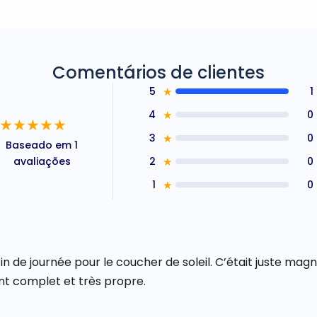
Comentários de clientes
5
★
1
4
★
0
★★★★★
3
★
0
Baseado em 1
avaliações
2
★
0
1
★
0
in de journée pour le coucher de soleil. C’était juste magni
ent complet et très propre.