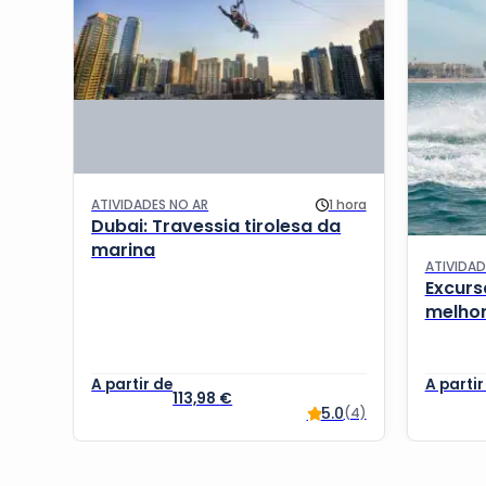
ATIVIDADES NO AR
1 hora
Dubai: Travessia tirolesa da
marina
ATIVIDA
Excurs
melhor
113,98
€
5.0
(4)