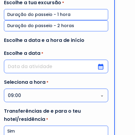
Escolhe a tua excursão
*
Duração do passeio - 1 hora
Duração do passeio - 2 horas
Escolhe a data e a hora de início
Escolhe a data
*
DD barra MM barra AAAA
Seleciona a hora
*
Transferências de e para o teu
hotel/residência
*
Sim