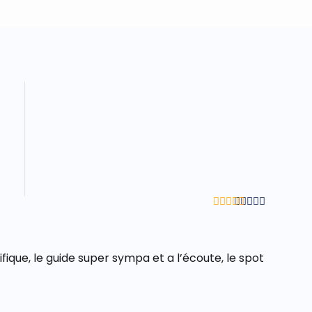
Avaliação
5
de 5
fique, le guide super sympa et a l’écoute, le spot