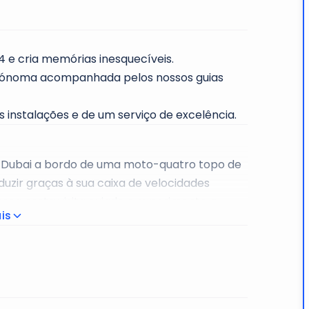
4 e cria memórias inesquecíveis.
utónoma acompanhada pelos nossos guias
 instalações e de um serviço de excelência.
 Dubai a bordo de uma moto-quatro topo de
duzir graças à sua caixa de velocidades
nça nesta visita guiada e experimenta a
is
ntempla a beleza do deserto nesta aventura
Exploration Tour de 1 ou 2 horas e descobre
 Rock.