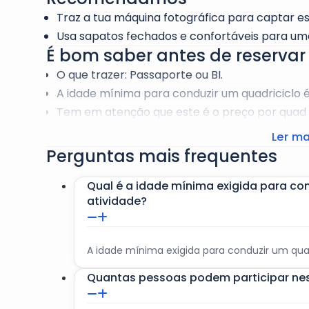
Traz a tua máquina fotográfica para captar
Usa sapatos fechados e confortáveis para um
É bom saber antes de reservar
O que trazer: Passaporte ou BI.
A idade mínima para conduzir um quadriciclo é
Tem em atenção que este é o preço por quad (
Usa roupas confortáveis ou roupa desportiva, 
Ler ma
shirt.
Perguntas mais frequentes
Qual é a idade mínima exigida para con
atividade?
A idade mínima exigida para conduzir um quadr
Quantas pessoas podem participar ne