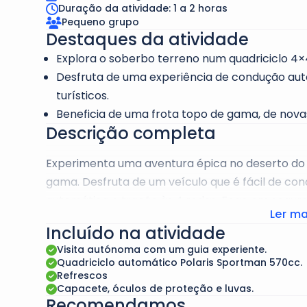
Duração da atividade: 1 a 2 horas
Pequeno grupo
Destaques da atividade
Explora o soberbo terreno num quadriciclo 4×
Desfruta de uma experiência de condução a
turísticos.
Beneficia de uma frota topo de gama, de novas
Descrição completa
Experimenta uma aventura épica no deserto do
gama. Desfruta de um veículo que é fácil de con
automática e tração às 4 rodas. Foge em segura
Ler ma
emoção deste veículo rápido e manobrável. Co
Incluído na atividade
única. Escolhe entre uma Discovery Tour ou uma 
Visita autónoma com um guia experiente.
dunas impressionantes como a Big Red ou a Pink
Quadriciclo automático Polaris Sportman 570cc.
Refrescos
Capacete, óculos de proteção e luvas.
Recomendamos