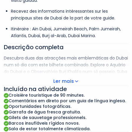
visita guiada.
Recevez des informations intéressantes sur les
principaux sites de Dubaï de la part de votre guide.
Itinéraire : Ain Dubai, Jumeirah Beach, Palm Jumeirah,
Atlantis, Dubaï, Burj al-Arab, Dubaï Marina.
Descrição completa
Descubra duas das atracções mais emblemáticas do Dubai
num só dia com este bilhete combinado. Explore o Aquário
do Dubai e o Observatório Burj Khalifa num só passeio. Suba
ao topo do Burj Khalifa com entrada reservada, oferecendo
Ler mais
vistas panorâmicas espectaculares e informações sobre a
Incluído na atividade
arquitetura deste arranha-céus icónico. Depois, entre no
Croisière touristique de 90 minutes.
maior aquário suspenso do mundo para admirar uma
Comentários em direto por um guia de língua inglesa.
variedade de animais aquáticos, desde crocodilos a
Oportunidades fotográficas.
Garrafa de água fresca gratuita.
tubarões-touro. Explore três ecossistemas diferentes nos
Gilets de sauvetage professionnels.
túneis subaquáticos.
Barcos insufláveis rígidos novos.
Sala de estar totalmente climatizada.