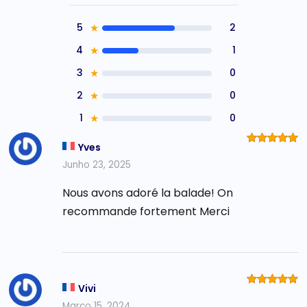
5
★
2
4
★
1
3
★
0
2
★
0
1
★
0
Yves
Avaliação
5
de 5
Junho 23, 2025
Nous avons adoré la balade! On
recommande fortement Merci
Vivi
Avaliação
5
de 5
Março 15, 2024