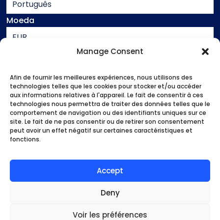
Português
Moeda
EUR
Manage Consent
Assistência
Contacto
Afin de fournir les meilleures expériences, nous utilisons des
Informação jurídica
technologies telles que les cookies pour stocker et/ou accéder
aux informations relatives à l'appareil. Le fait de consentir à ces
Termos e condições de venda
technologies nous permettra de traiter des données telles que le
comportement de navigation ou des identifiants uniques sur ce
site. Le fait de ne pas consentir ou de retirer son consentement
Início
peut avoir un effet négatif sur certaines caractéristiques et
As nossas atividades
fonctions.
Quem és tu?
Bons planos
Accept
Minha conta
Deny
Métodos de pagamento
Voir les préférences
2020 - 2024 Bleudubai