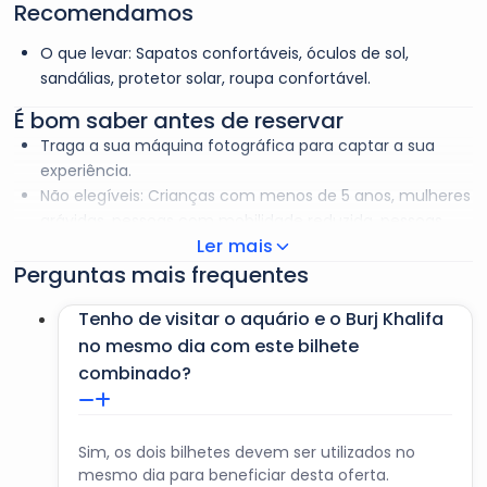
Recomendamos
O que levar: Sapatos confortáveis, óculos de sol,
sandálias, protetor solar, roupa confortável.
É bom saber antes de reservar
Traga a sua máquina fotográfica para captar a sua
experiência.
Não elegíveis: Crianças com menos de 5 anos, mulheres
grávidas, pessoas com mobilidade reduzida, pessoas
Ler mais
com problemas cardíacos.
Perguntas mais frequentes
Por razões de segurança, não é permitida a entrada a
bordo de mulheres grávidas e crianças com menos de 5
Tenho de visitar o aquário e o Burj Khalifa
anos.
no mesmo dia com este bilhete
É proibido fumar a bordo.
Trazer proteção solar e óculos de sol.
combinado?
Serão fornecidos água e coletes salva-vidas.
Sim, os dois bilhetes devem ser utilizados no
mesmo dia para beneficiar desta oferta.