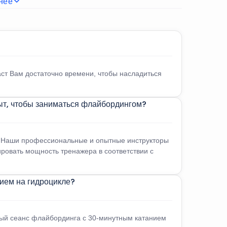
нее
е.
еловека могут разделить гидроцикл.
аст Вам достаточно времени, чтобы насладиться
ыт, чтобы заниматься флайбордингом?
я. Наши профессиональные и опытные инструкторы
ировать мощность тренажера в соответствии с
нием на гидроцикле?
ый сеанс флайбординга с 30-минутным катанием