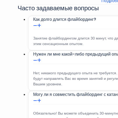
Подроб
Пассажиры должны быть в возрасте от 5 лет и старш
Часто задаваемые вопросы
Стоимость аренды указана за один гидроцикл. Два ч
Как долго длится флайбординг?
Занятие флайбордингом длится 30 минут, что д
этим сенсационным опытом.
Нужен ли мне какой-либо предыдущий оп
Нет, никакого предыдущего опыта не требуетс
будут направлять Вас во время занятий и регул
Вашим уровнем.
Могу ли я совместить флайбординг с ката
Обязательно! Вы можете объединить 30-минутн