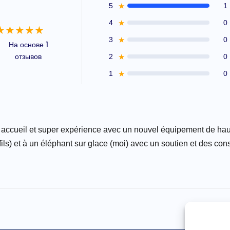
5
★
1
4
★
0
★★★★★
3
★
0
На основе 1
отзывов
2
★
0
1
★
0
ccueil et super expérience avec un nouvel équipement de haute 
ils) et à un éléphant sur glace (moi) avec un soutien et des con