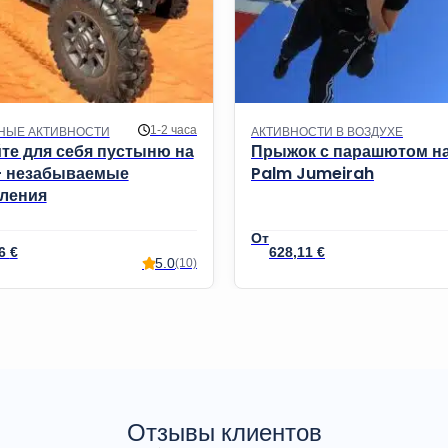
1-2 часа
НЫЕ АКТИВНОСТИ
АКТИВНОСТИ В ВОЗДУХЕ
те для себя пустыню на
Прыжок с парашютом н
– незабываемые
Palm Jumeirah
ления
36
€
628,11
€
5.0
(10)
Отзывы клиентов