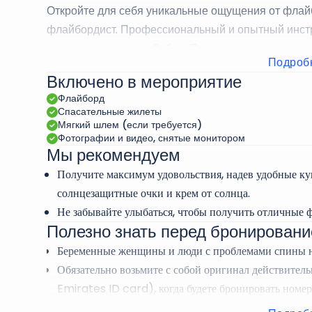
Откройте для себя уникальные ощущения от флай
флайбордист. Профессиональный и опытный инстру
минутное занятие в Дубае. Положитесь на их опыт,
Подроб
отрегулируют мощность аппарата в соответствии 
Включено в мероприятие
можно выше и насладиться панорамными видами. 
Флайборд
флайбординга с 30 минутами катания на гидроцик
Спасательные жилеты
впечатления.
Мягкий шлем (если требуется)
Фотографии и видео, снятые монитором
Мы рекомендуем
Получите максимум удовольствия, надев удобные к
солнцезащитные очки и крем от солнца.
Не забывайте улыбаться, чтобы получить отличные 
Полезно знать перед бронирован
Беременные женщины и люди с проблемами спины не
Обязательно возьмите с собой оригинал действител
Emirates ID card), когда будете бронировать номер
Водители должны быть старше 14 лет, чтобы принять