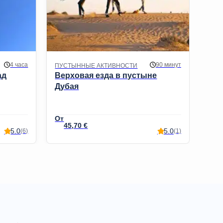
4 часа
90 минут
ПУСТЫННЫЕ АКТИВНОСТИ
ВОД
ад
Верховая езда в пустыне
40-
Дубая
45,70
€
1
5.0
5.0
(6)
(1)