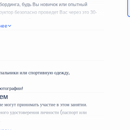
бординга, будь Вы новичок или опытный
ктор безопасно проведет Вас через это 30-
 они помогут Вам, если это необходимо, и
нее
с Вашим уровнем. Постарайтесь подняться как
Вы также можете совместить сеанс
ле, чтобы получить еще более яркие
упальники или спортивную одежду,
фотографии!
ием
 могут принимать участие в этом занятии.
ьного удостоверения личности (паспорт или
.
 участие в конкурсе.