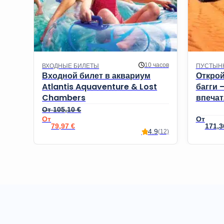
10 часов
ВХОДНЫЕ БИЛЕТЫ
ПУСТЫН
Входной билет в аквариум
Открой
Atlantis Aquaventure & Lost
багги 
Chambers
впечат
От
105,10
€
Первоначальная цена составляла 105,10 €.
Текущая цена: 79,97 €.
79,97
€
171,
4.9
(12)