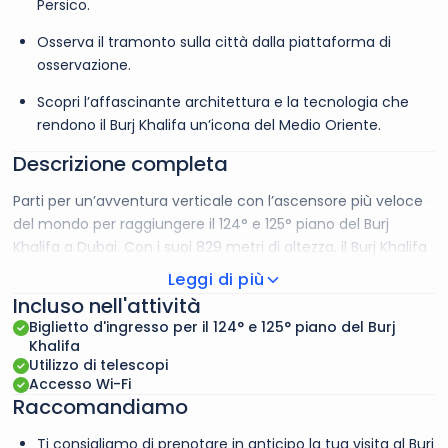
Persico.
Osserva il tramonto sulla città dalla piattaforma di
osservazione.
Scopri l’affascinante architettura e la tecnologia che
rendono il Burj Khalifa un’icona del Medio Oriente.
Descrizione completa
Parti per un’avventura verticale con l’ascensore più veloce
del mondo per raggiungere il 124° e 125° piano del Burj
Khalifa a Dubai. Con i suoi 829 metri di altezza, il Burj Khalifa
sovrasta il centro di Dubai e offre una vista aerea
Leggi di più
mozzafiato dell’emirato e dei suoi dintorni. Dalla
Incluso nell'attività
piattaforma di osservazione, ammira i panorami a 360 gradi
Biglietto d'ingresso per il 124° e 125° piano del Burj
e scopri i dettagli architettonici e tecnologici che rendono il
Khalifa
Burj Khalifa una vera meraviglia del Medio Oriente. Usa i
Utilizzo di telescopi
Accesso Wi-Fi
telescopi per esplorare la città da lontano e concediti una
Raccomandiamo
foto ricordo scattata all’ingresso del 125° piano. Dalle
piattaforme di osservazione del Burj Khalifa puoi anche
Ti consigliamo di prenotare in anticipo la tua visita al Burj