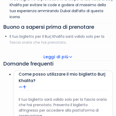
assistere all’incantevole spettacolo della Fontana di Dubai.
Khalifa per evitare le code e godere al massimo della
Con la musica sincronizzata, questa fontana danzante più
tua esperienza ammirando Dubai dall’alto di questa
grande del mondo offre un’esperienza visiva e uditiva
icona.
indimenticabile.
Buono a sapersi prima di prenotare
Il tuo biglietto per il Burj Khalifa sarà valido solo per la
fascia oraria che hai prenotato.
Tieni presente che potrebbe esserci una coda per
Leggi di più
accedere alla piattaforma di osservazione.
Domande frequenti
L’ingresso è vietato ai bambini di età non superiore ai 3
anni.
Come posso utilizzare il mio biglietto Burj
Khalifa?
Gli orari di apertura della Fontana di Dubai sono i
seguenti: tutti i giorni, tranne il venerdì, alle 13:00 e alle
13:30. Il venerdì gli orari sono 13:30 e 14:00.
Il tuo biglietto sarà valido solo per la fascia oraria
Gli spettacoli notturni della fontana si svolgono tutti i
che hai prenotato. Presenta il biglietto
all’ingresso per accedere alla piattaforma di
giorni dalle 18:00 alle 23:00, con una performance ogni
osservazione.