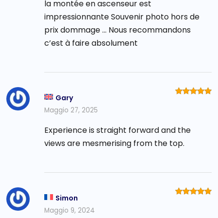
la montée en ascenseur est
impressionnante Souvenir photo hors de
prix dommage … Nous recommandons
c’est à faire absolument
Gary
Valutato
5
su 5
Maggio 27, 2025
Experience is straight forward and the
views are mesmerising from the top.
Simon
Valutato
5
su 5
Maggio 9, 2024