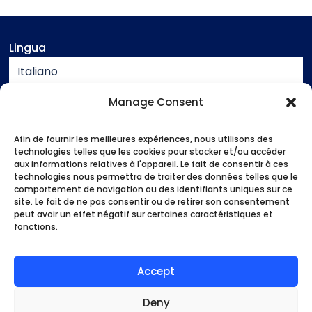
Lingua
Italiano
Valuta
Manage Consent
EUR
Afin de fournir les meilleures expériences, nous utilisons des
Assistenza
technologies telles que les cookies pour stocker et/ou accéder
aux informations relatives à l'appareil. Le fait de consentir à ces
Contatto
technologies nous permettra de traiter des données telles que le
Informazioni legali
comportement de navigation ou des identifiants uniques sur ce
site. Le fait de ne pas consentir ou de retirer son consentement
Condizioni generali di vendita
peut avoir un effet négatif sur certaines caractéristiques et
fonctions.
Metodi di pagamento
Casa
Le nostre attività
Accept
Chi siamo?
Buoni piani
Deny