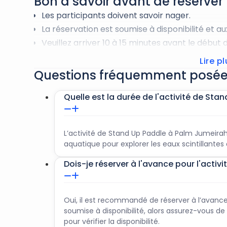
Bon à savoir avant de réserver
Les participants doivent savoir nager.
La réservation est soumise à disponibilité et a
Veuillez arriver 10 à 15 minutes avant le début 
Les retards ne seront pas remboursés ni repor
Lire p
Veuillez vous munir de votre passeport, d’un ma
Questions fréquemment posé
vêtements confortables.
Quelle est la durée de l'activité de St
L’activité de Stand Up Paddle à Palm Jumeira
aquatique pour explorer les eaux scintillante
Dois-je réserver à l'avance pour l'acti
Oui, il est recommandé de réserver à l’avance 
soumise à disponibilité, alors assurez-vous d
pour vérifier la disponibilité.