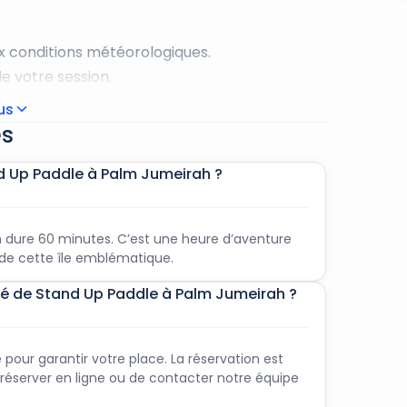
ux conditions météorologiques.
de votre session.
tés.
lus
illot de bain, d’une serviette de bain et de
es
and Up Paddle à Palm Jumeirah ?
h dure 60 minutes. C’est une heure d’aventure
s de cette île emblématique.
vité de Stand Up Paddle à Palm Jumeirah ?
pour garantir votre place. La réservation est
e réserver en ligne ou de contacter notre équipe