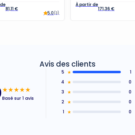
81,11
€
171,36
€
5.0
(3)
Avis des clients
5
★
1
4
★
0
0
★★★★★
3
★
0
Basé sur 1 avis
2
★
0
1
★
0