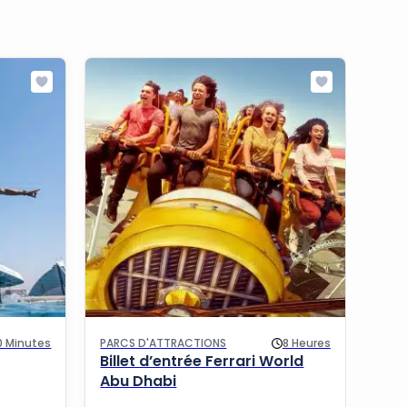
0 Minutes
PARCS D'ATTRACTIONS
8 Heures
PARC
Billet d’entrée Ferrari World
Bil
Abu Dhabi
Aqu