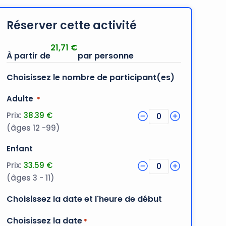
Réserver cette activité
21,71
€
Choisissez le nombre de participant(es)
Quantité
Adulte
*
Prix:
38.39 €
0
(âges 12 -99)
Quantité
Enfant
Prix:
33.59 €
0
(âges 3 - 11)
Choisissez la date et l'heure de début
Choisissez la date
*