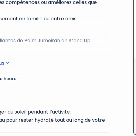
lles compétences ou améliorez celles que
sement en famille ou entre amis.
illantes de Palm Jumeirah en Stand Up
z la liberté de glisser le long de cette île
lus
e heure.
u soleil sur votre visage et laissez-vous
ous proposons une séance de formation
 du soleil pendant l’activité.
u pour rester hydraté tout au long de votre
 inoubliable avec vous.