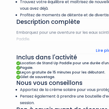
Trouvez votre équilibre et maîtrisez de nouve
vous avez déjà.
Profitez de moments de détente et de divertis
Description complète
Embarquez pour une aventure sur les eaux scint
Paddle.
Trouvez votre équilibre sur la planche et apprécie
Lire p
emblématique.
Inclus dans l'activité
Location de Stand Up Paddle pour une durée d'un
Échappez au rythme effréné de la ville, profitez d
Pagaie.
Leçon gratuite de 15 minutes pour les débutant.
porter par la brise marine.
Gilet de sauvetage.
Nous vous conseillons
Cette activité convient à tous les niveaux et n
Apportez de la crème solaire pour vous protéger
gratuite de 15 minutes pour les débutants.
Pensez également à prendre une bouteille d’ea
Invitez vos proches à partager cette expérience
session.