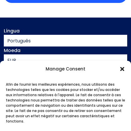
Língua
Português
Moeda
EUR
Manage Consent
Assistência
Contacto
Afin de fournir les meilleures expériences, nous utilisons des
Informação jurídica
technologies telles que les cookies pour stocker et/ou accéder
aux informations relatives à l'appareil. Le fait de consentir à ces
Termos e condições de venda
technologies nous permettra de traiter des données telles que le
comportement de navigation ou des identifiants uniques sur ce
site. Le fait de ne pas consentir ou de retirer son consentement
Início
peut avoir un effet négatif sur certaines caractéristiques et
As nossas atividades
fonctions.
Quem és tu?