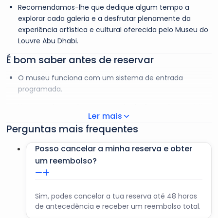
permanente, às exposições especiais e ao museu das
Recomendamos-lhe que dedique algum tempo a
crianças. Admire artefactos antigos, bem como obras-
explorar cada galeria e a desfrutar plenamente da
primas de artistas como Manet. Depois de percorrer as
experiência artística e cultural oferecida pelo Museu do
galerias, faça uma pausa bem merecida numa das áreas
Louvre Abu Dhabi.
públicas do museu.
É bom saber antes de reservar
O museu funciona com um sistema de entrada
programada.
Uma vez dentro do museu, pode desfrutar da sua visita
Ler mais
durante 3 horas, no máximo.
Perguntas mais frequentes
A última entrada no museu faz-se 30 minutos antes da
hora de encerramento.
Posso cancelar a minha reserva e obter
um reembolso?
Os visitantes com menos de 13 anos devem ser
acompanhados por um adulto durante a sua visita.
Receberá o seu bilhete eletrónico oficial por correio
Sim, podes cancelar a tua reserva até 48 horas
eletrónico ou WhatsApp.
de antecedência e receber um reembolso total.