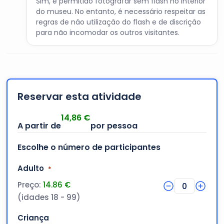
Sim, é permitido fotografar sem flash no interior
do museu. No entanto, é necessário respeitar as
regras de não utilização do flash e de discrição
para não incomodar os outros visitantes.
Reservar esta atividade
14,86
€
Escolhe o número de participantes
Quantidade
Adulto
*
Preço:
14.86 €
0
(idades 18 - 99)
Quantidade
Criança