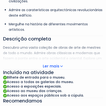
civilizações.
Admire as caraterísticas arquitectónicas revolucionárias
deste edifício.
Mergulhe na história de diferentes movimentos
artísticos.
Descrição completa
Descubra uma vasta coleção de obras de arte de mestres
de todo o mundo. Admire obras clássicas e modernas que
fazem a ponte entre a arte ocidental e oriental. Explore um
dos maiores museus da região do Golfo e maravilhe-se
Ler mais
com a sua arquitetura icónica e a sua impressionante
Incluído na atividade
cúpula. O seu design único, que faz lembrar as folhas de
Bilhete de entrada para o museu.
palmeira, cria uma atmosfera encantadora enquanto
Acesso a todas as galerias do museu.
passeia pelos passadiços banhados pelo sol. Mergulhe na
Acesso a exposições especiais.
Acesso ao museu das crianças.
imensa coleção do museu e descubra uma diversidade de
Acesso aos espaços públicos sob a cúpula.
obras de arte de todo o mundo. Explore as ligações entre o
Recomendamos
Oriente e o Ocidente. Desfrute do acesso à coleção