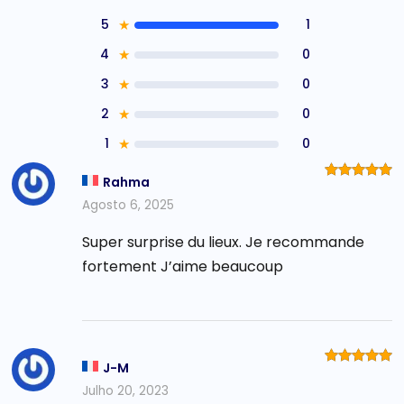
5
★
1
4
★
0
3
★
0
2
★
0
1
★
0
Rahma
Avaliação
5
de 5
Agosto 6, 2025
Super surprise du lieux. Je recommande
fortement J’aime beaucoup
J-M
Avaliação
5
de 5
Julho 20, 2023