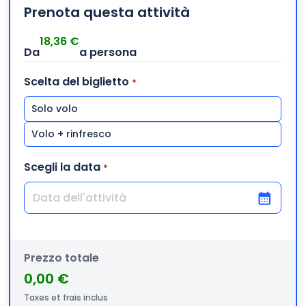
Prenota questa attività
18,36
€
Scelta del biglietto
*
Solo volo
Volo + rinfresco
Scegli la data
*
GG slash MM slash AAAA
Prezzo totale
0,00 €
Taxes et frais inclus