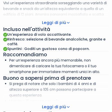
Vivi un’esperienza straordinaria sorseggiando una varietà di
bevande e snack da un’altezza equivalente a quella di un
edificio di 12 piani. Ammira panorami mozzafiato e scatta
foto dei punti di riferimento più iconici di Dubai, come il Burj
Leggi di più
Al Arab, The Palm, Atlantis e Skydive Dubai.
Incluso nell'attività
Un'esperienza di volo accattivante.
Rinfresco: selezione di bevande analcoliche, granite e
caffè.
Spuntini : Goditi un gustoso cono di popcorn.
Raccomandiamo
Per un’esperienza ancora più memorabile, non
dimenticare di caricare la tua fotocamera o il tuo
smartphone per immortalare momenti unici in alto.
Buono a sapersi prima di prenotare
Si prega di notare che solo i bambini di 4 anni e di
altezza superiore a 105 cm possono partecipare a
questa esperienza.
Massimo 16 persone per volo.
Leggi di più
Il tour è soggetto alle condizioni meteorologiche e può