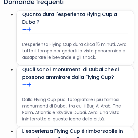
Domande frequenti
essere cancellato dal fornitore in qualsiasi momento. In
caso di cancellazione dovuta alle condizioni
Quanto dura l'esperienza Flying Cup a
meteorologiche, faremo del nostro meglio per
Dubai?
riprogrammare il tour o per offrirti un rimborso
completo.
Si accettano biglietti telefonici.
L’altezza minima richiesta è di 105 cm.
L’esperienza Flying Cup dura circa 15 minuti. Avrai
tutto il tempo per goderti la vista panoramica e
assaporare le bevande e gli snack.
Quali sono i monumenti di Dubai che si
possono ammirare dalla Flying Cup?
Dalla Flying Cup puoi fotografare i più famosi
monumenti di Dubai, tra cui il Burj Al Arab, The
Palm, Atlantis e Skydive Dubai. Avrai una vista
ininterrotta di queste icone della città.
L'esperienza Flying Cup è rimborsabile in