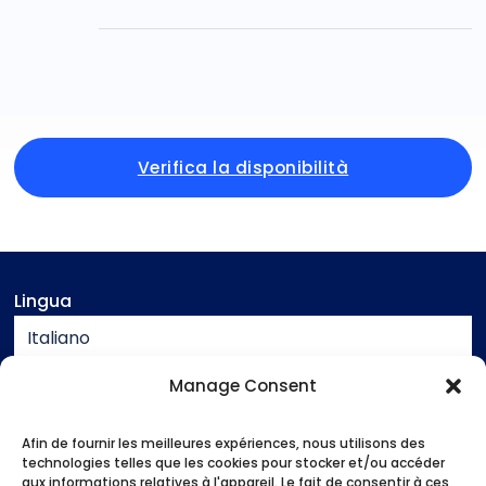
Verifica la disponibilità
Lingua
Italiano
Valuta
Manage Consent
EUR
Afin de fournir les meilleures expériences, nous utilisons des
Assistenza
technologies telles que les cookies pour stocker et/ou accéder
aux informations relatives à l'appareil. Le fait de consentir à ces