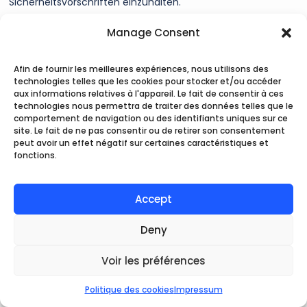
Sicherheitsvorschriften einzuhalten.
Manage Consent
4 - Zusätzliche Teilnahme- oder
Afin de fournir les meilleures expériences, nous utilisons des
Leistungsanforderungen
technologies telles que les cookies pour stocker et/ou accéder
aux informations relatives à l'appareil. Le fait de consentir à ces
Wenn der Anbieter mit Ihnen vereinbart, zusätzliche
technologies nous permettra de traiter des données telles que le
Teilnahme- oder Routing-Anforderungen zu den in diesem
comportement de navigation ou des identifiants uniques sur ce
Abschnitt III beschriebenen allgemeinen
site. Le fait de ne pas consentir ou de retirer son consentement
Vertragsbedingungen hinzuzufügen, sind Sie allein für die
peut avoir un effet négatif sur certaines caractéristiques et
fonctions.
Einhaltung dieser zusätzlichen Teilnahme- oder Routing-
Anforderungen verantwortlich. Sollte ein Teilnehmer diese
Kriterien nicht einhalten, behält sich der Anbieter das Recht
Accept
vor, den Teilnehmer von der Aktivität auszuschließen.
Deny
Voir les préférences
5 - Verbindlichkeit des Antrags
Der Vertrag zwischen Ihnen bzw. dem Nutzer, der von Ihrer
Politique des cookies
Impressum
DE
EUR
Vermittlung profitiert hat, und dem Anbieter kommt durch