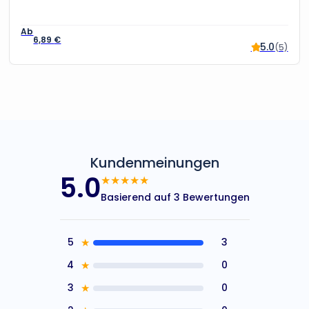
6,89
€
5.0
(5)
Kundenmeinungen
5.0
★★★★★
Basierend auf 3 Bewertungen
5
★
3
4
★
0
3
★
0