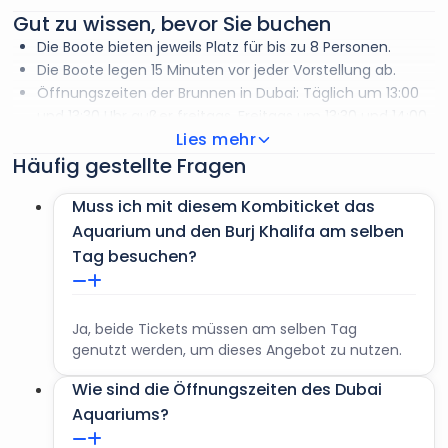
Gut zu wissen, bevor Sie buchen
Die Boote bieten jeweils Platz für bis zu 8 Personen.
Die Boote legen 15 Minuten vor jeder Vorstellung ab.
Öffnungszeiten der Brunnen in Dubai: Täglich um 13:00
und 13:30 Uhr außer freitags. Freitags um 13:30 und 14:00
Lies mehr
Uhr.
Häufig gestellte Fragen
Abendshows: Täglich von 18:00 bis 23:00 Uhr, alle 30
Minuten.
Muss ich mit diesem Kombiticket das
Aquarium und den Burj Khalifa am selben
Tag besuchen?
Ja, beide Tickets müssen am selben Tag
genutzt werden, um dieses Angebot zu nutzen.
Wie sind die Öffnungszeiten des Dubai
Aquariums?