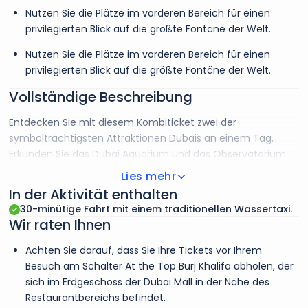
Nutzen Sie die Plätze im vorderen Bereich für einen
privilegierten Blick auf die größte Fontäne der Welt.
Nutzen Sie die Plätze im vorderen Bereich für einen
privilegierten Blick auf die größte Fontäne der Welt.
Vollständige Beschreibung
Entdecken Sie mit diesem Kombiticket zwei der
symbolträchtigsten Attraktionen Dubais an einem Tag.
Erkunden Sie das Dubai Aquarium und das Observatorium
des Burj Khalifa in einem Rundgang. Steigen Sie mit einem
Lies mehr
reservierten Eingang auf den Burj Khalifa, wo Sie einen
In der Aktivität enthalten
spektakulären Panoramablick und Informationen über die
30-minütige Fahrt mit einem traditionellen Wassertaxi.
Architektur dieses ikonischen Wolkenkratzers erhalten.
Wir raten Ihnen
Betreten Sie anschließend das größte Hängeaquarium der
Welt und bestaunen Sie eine Vielzahl von Wassertieren, von
Achten Sie darauf, dass Sie Ihre Tickets vor Ihrem
Krokodilen bis hin zu Bullenhaien. Erkunden Sie in den
Besuch am Schalter At the Top Burj Khalifa abholen, der
Unterwassertunneln drei verschiedene Ökosysteme.
sich im Erdgeschoss der Dubai Mall in der Nähe des
Restaurantbereichs befindet.