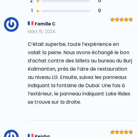
2
★
0
1
★
0
Famille C
Bewertet
mit
5
von
März 15, 2024
5
C’était superbe, toute l’expérience en
valait la peine. Nous avons échangé le bon
d’achat contre des billets au bureau du Burj
Kalimantan, près de l’aire de restauration
au niveau LG. Ensuite, suivez les panneaux
indiquant la fontaine de Dubaï. Une fois à
l’extérieur, le panneau indiquant Lake Rides
se trouve sur la droite.
Keisha
Bewertet