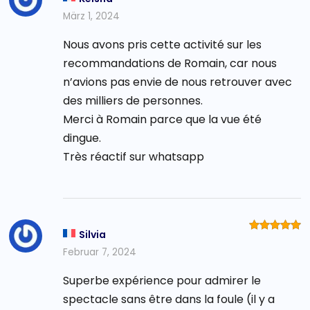
mit
5
von
März 1, 2024
5
Nous avons pris cette activité sur les
recommandations de Romain, car nous
n’avions pas envie de nous retrouver avec
des milliers de personnes.
Merci à Romain parce que la vue été
dingue.
Très réactif sur whatsapp
Silvia
Bewertet
mit
5
von
Februar 7, 2024
5
Superbe expérience pour admirer le
spectacle sans être dans la foule (il y a