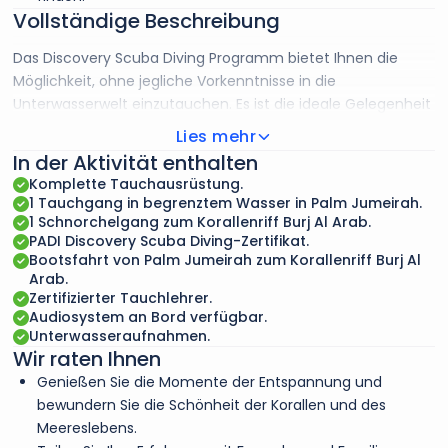
Vollständige Beschreibung
Das Discovery Scuba Diving Programm bietet Ihnen die
Möglichkeit, ohne jegliche Vorkenntnisse in die
Unterwasserwelt einzutauchen. Es ist die ideale Gelegenheit
für nicht zertifizierte Taucher, die Wunder dieser
Lies mehr
faszinierenden Umgebung zu entdecken, während Sie von
In der Aktivität enthalten
unseren erfahrenen Tauchlehrern unterrichtet werden. Sie
Komplette Tauchausrüstung.
werden in die Grundlagen des Tauchens, einschließlich der
1 Tauchgang in begrenztem Wasser in Palm Jumeirah.
Ausrüstung und Sicherheitsregeln, eingeführt und üben
1 Schnorchelgang zum Korallenriff Burj Al Arab.
PADI Discovery Scuba Diving-Zertifikat.
grundlegende Fertigkeiten in geschlossenen Gewässern,
Bootsfahrt von Palm Jumeirah zum Korallenriff Burj Al
bevor Sie sich mit dem Boot zu einem der Korallenriffe des
Arab.
Burj Al Arab in Dubai begeben. Ihr Lehrer wird Ihnen bei
Zertifizierter Tauchlehrer.
jedem Schritt zur Seite stehen, so dass Sie sich entspannen
Audiosystem an Bord verfügbar.
und die farbenfrohen Korallen und das Meeresleben
Unterwasseraufnahmen.
Wir raten Ihnen
genießen können. Ob Sie nun in einer Gruppe oder alleine
reisen, diese familienfreundliche Aktivität bietet Ihnen die
Genießen Sie die Momente der Entspannung und
Möglichkeit, neue Freunde zu finden, während Sie den
bewundern Sie die Schönheit der Korallen und des
Meeresboden erkunden. Ihr Tauchlehrer wird auch Fotos
Meereslebens.