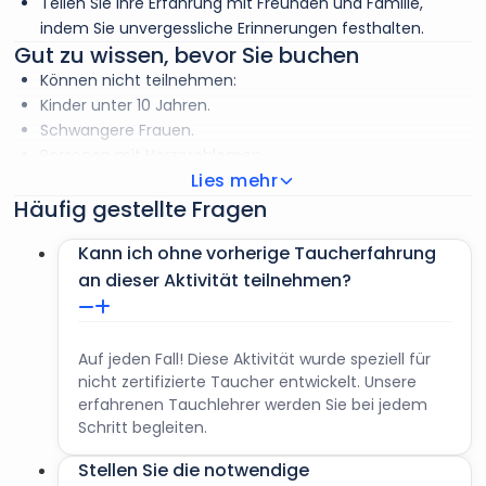
von Ihren unvergesslichen Momenten machen, so dass Sie
Teilen Sie Ihre Erfahrung mit Freunden und Familie,
sich entspannen und diesen Vorgeschmack auf das
indem Sie unvergessliche Erinnerungen festhalten.
Tauchen in vollen Zügen genießen können.
Gut zu wissen, bevor Sie buchen
Können nicht teilnehmen:
Kinder unter 10 Jahren.
Schwangere Frauen.
Personen mit Herzproblemen.
Lies mehr
Personen, die nicht schwimmen können.
Häufig gestellte Fragen
Personen mit Atemproblemen.
Zum Mitnehmen:
Kann ich ohne vorherige Taucherfahrung
Reisepass.
an dieser Aktivität teilnehmen?
Bequeme Schuhe.
Badeanzug.
Badehandtuch.
Bequeme Kleidung.
Auf jeden Fall! Diese Aktivität wurde speziell für
nicht zertifizierte Taucher entwickelt. Unsere
erfahrenen Tauchlehrer werden Sie bei jedem
Schritt begleiten.
Stellen Sie die notwendige