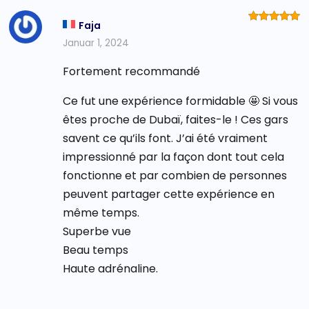
Faja
Bewertet
mit
5
von
Januar 1, 2024
5
Fortement recommandé
Ce fut une expérience formidable 🤩 Si vous
êtes proche de Dubaï, faites-le ! Ces gars
savent ce qu’ils font. J’ai été vraiment
impressionné par la façon dont tout cela
fonctionne et par combien de personnes
peuvent partager cette expérience en
même temps.
Superbe vue
Beau temps
Haute adrénaline.