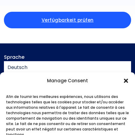
Verfügbarkeit prüfen
Sprache
Deutsch
Währung
Manage Consent
EUR
Afin de fournir les meilleures expériences, nous utilisons des
Unterstützung
technologies telles que les cookies pour stocker et/ou accéder
aux informations relatives à l'appareil. Le fait de consentir à ces
Kontakt
technologies nous permettra de traiter des données telles que le
Impressum
comportement de navigation ou des identifiants uniques sur ce
site. Le fait de ne pas consentir ou de retirer son consentement
Allgemeine Geschäftsbedingungen
peut avoir un effet négatif sur certaines caractéristiques et
fonctions.