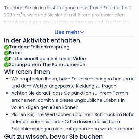
Tauchen Sie ein in die Aufregung eines freien Falls bei fast
200 km/h, während Sie sicher mit Ihrem professionellen
Instrukteur durch ein Geschirr verbunden sind. Treffen Sie
unser freundliches Team am Treffpunkt, wo Sie herzlich
Lies mehr
willkommen geheißen werden. Etwa eine Stunde vor dem
In der Aktivität enthalten
Start treffen Sie Ihren Instrukteur, der Ihnen die Abläufe,
Tandem-Fallschirmsprung
Sicherheitsvorschriften und die besten Positionen für den
Fotos
freien Fall erklärt. Ziehen Sie Ihr Geschirr an, das vom
Professionell geschnittenes Video
Sprungzone in The Palm Jumeirah
Instrukteur überprüft wird, um Ihre Sicherheit während des
Wir raten Ihnen
Tandem-Abenteuers zu gewährleisten. Ein
Wir empfehlen Ihnen, beim Fallschirmspringen bequeme
Fallschirmspringer mit Kamera wird Sie begleiten, um diese
und dem Wetter angepasste Kleidung zu tragen.
unvergessliche Erfahrung festzuhalten. Nach einem 20-
Achten Sie darauf, dass Sie pünktlich zu Ihrem Termin
minütigen Flug steigen Sie an der Vorderseite Ihres
erscheinen, damit Sie dieses unglaubliche Erlebnis in
qualifizierten Instruktors an und führen die letzten
vollen Zügen genießen können.
Überprüfungen durch, bevor Sie aus einer Höhe von 4.000
Planen Sie, Ihre Wertsachen und Ihren Schmuck im Hotel
Metern aus dem Flugzeug springen. Genießen Sie fast eine
oder an einem sicheren Ort zu lassen, da sie beim
Minute intensiven freien Falls, bevor der Fallschirm bei etwa
Fallschirmspringen nicht mitgenommen werden können.
1.800 Metern öffnet. Danach steigen Sie für 4 bis 5 Minuten
Gut zu wissen, bevor Sie buchen
mit dem Fallschirm ab und genießen dabei