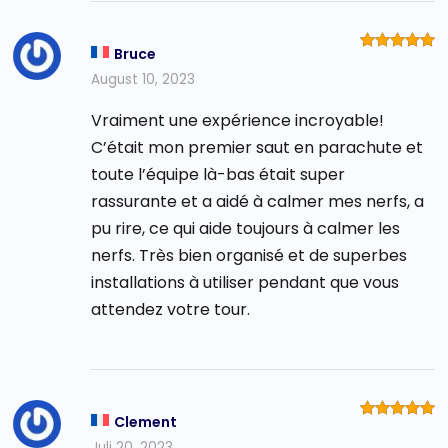
Bruce
Bewertet
mit
5
von
August 10, 2023
5
Vraiment une expérience incroyable!
C’était mon premier saut en parachute et
toute l’équipe là-bas était super
rassurante et a aidé à calmer mes nerfs, a
pu rire, ce qui aide toujours à calmer les
nerfs. Très bien organisé et de superbes
installations à utiliser pendant que vous
attendez votre tour.
Clement
Bewertet
mit
5
von
Juli 20, 2023