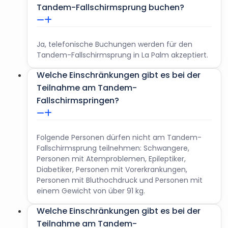
mehr als 85 kg wiegen, muss ihr Body-Mass-Index (BMI)
Tandem-Fallschirmsprung buchen?
unter 27,5 liegen. Männer müssen weniger als 100 kg
wiegen, und wenn sie mehr als 95 kg wiegen, muss ihr
BMI unter 30 liegen.
Ja, telefonische Buchungen werden für den
Frauen müssen weniger als 90 kg wiegen, und wenn sie
Tandem-Fallschirmsprung in La Palm akzeptiert.
mehr als 85 kg wiegen, muss ihr Body-Mass-Index (BMI)
unter 27,5 liegen. Männer müssen weniger als 100 kg
Welche Einschränkungen gibt es bei der
wiegen, und wenn sie mehr als 95 kg wiegen, muss ihr
Teilnahme am Tandem-
BMI unter 30 liegen.
Fallschirmspringen?
Telefonische Tickets werden akzeptiert.
Folgende Personen dürfen nicht am Tandem-
Fallschirmsprung teilnehmen: Schwangere,
Personen mit Atemproblemen, Epileptiker,
Diabetiker, Personen mit Vorerkrankungen,
Personen mit Bluthochdruck und Personen mit
einem Gewicht von über 91 kg.
Welche Einschränkungen gibt es bei der
Teilnahme am Tandem-