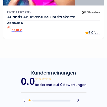
EINTRITTSKARTEN
8 Stunden
Atlantis Aquaventure Eintrittskarte
Ab
95,19
€
Ursprünglicher Preis war: 95,19 €
Aktueller Preis ist: 68,81 €.
68,81
€
5.0
(20)
Kundenmeinungen
0.0
☆☆☆☆☆
Basierend auf 0 Bewertungen
5
★
0