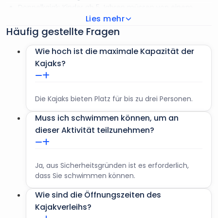
Doppelkajak: Kinder ab 5 Jahren müssen von einem
Lies mehr
Elternteil/Vormund/Erziehungsberechtigten begleitet
Häufig gestellte Fragen
werden.
Dreifach-Kajak: Kinder ab 5 Jahren müssen von einem
Wie hoch ist die maximale Kapazität der
Elternteil/Vormund/Erziehungsberechtigten begleitet
Kajaks?
werden.
Die Teilnehmer müssen schwimmen können.
Das Gewicht der Teilnehmer muss zwischen 50 kg und
90 kg liegen.
Die Kajaks bieten Platz für bis zu drei Personen.
Die Buchung ist abhängig von der Verfügbarkeit und den
Muss ich schwimmen können, um an
Wetterbedingungen.
dieser Aktivität teilzunehmen?
Eine Verspätung von mehr als 15 Minuten wird als
Nichterscheinen ohne Rückerstattung oder
Verschiebung betrachtet.
Ja, aus Sicherheitsgründen ist es erforderlich,
dass Sie schwimmen können.
Wie sind die Öffnungszeiten des
Kajakverleihs?