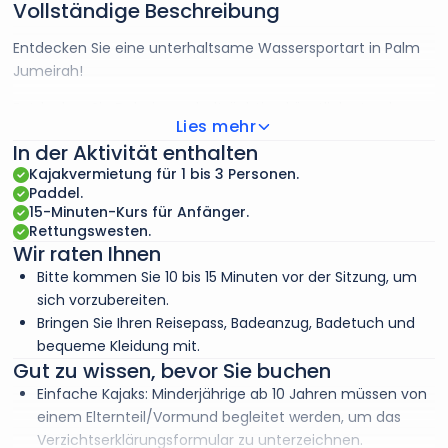
Vollständige Beschreibung
Entdecken Sie eine unterhaltsame Wassersportart in Palm
Jumeirah!
Entdecken Sie Dubais symbolträchtige künstliche Insel vom
Lies mehr
blendenden Wasser aus in einem 3-Sitzer-Kajak.
In der Aktivität enthalten
Mieten Sie für sich und Ihre beiden Begleiter für eine Stunde
Kajakvermietung für 1 bis 3 Personen.
ein Kajak und stürzen Sie sich in Ihr eigenes Abenteuer,
Paddel.
15-Minuten-Kurs für Anfänger.
während Sie einen atemberaubenden Blick über die Dächer
Rettungswesten.
von Dubai und Palm Jumeirah genießen.
Wir raten Ihnen
Sind Sie bereit für diese einzigartige Erfahrung?
Bitte kommen Sie 10 bis 15 Minuten vor der Sitzung, um
Ob Sie Anfänger oder erfahrener Kajakfahrer sind, diese
sich vorzubereiten.
Aktivität ist für jeden geeignet.
Bringen Sie Ihren Reisepass, Badeanzug, Badetuch und
bequeme Kleidung mit.
Wir bieten sogar eine kostenlose 15-minütige
Gut zu wissen, bevor Sie buchen
Unterrichtsstunde für Anfänger an!
Einfache Kajaks: Minderjährige ab 10 Jahren müssen von
einem Elternteil/Vormund begleitet werden, um das
Verzichtserklärungsformular zu unterzeichnen.